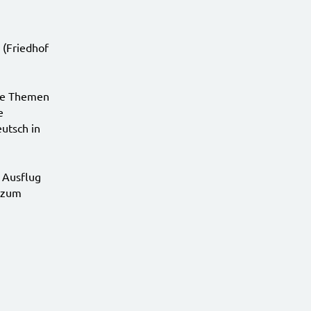
 (Friedhof
ere Themen
e
eutsch in
n Ausflug
h zum