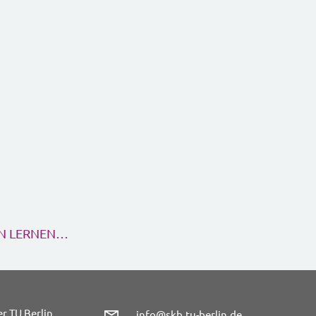
EN LERNEN…
r TU Berlin
info@skb.tu-berlin.de