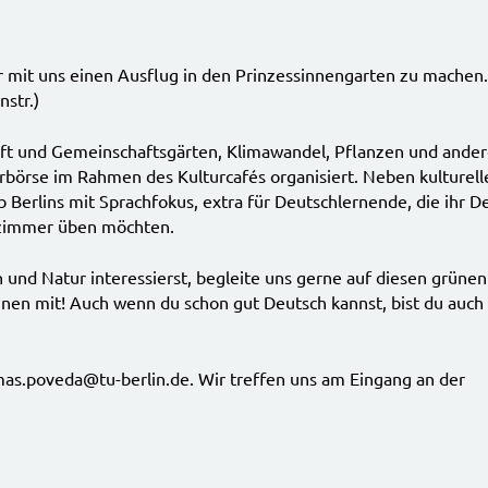
r mit uns einen Ausflug in den Prinzessinnengarten zu machen.
str.)
aft und Gemeinschaftsgärten, Klimawandel, Pflanzen und and
urbörse im Rahmen des Kulturcafés organisiert. Neben kulturell
 Berlins mit Sprachfokus, extra für Deutschlernende, die ihr D
nzimmer üben möchten.
en und Natur interessierst, begleite uns gerne auf diesen grüne
nnen mit! Auch wenn du schon gut Deutsch kannst, bist du auc
mas.poveda@tu-berlin.de. Wir treffen uns am Eingang an der